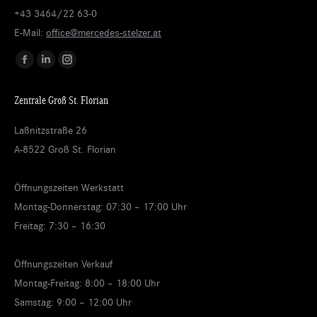
+43 3464/22 63-0
E-Mail:
office@mercedes-stelzer.at
Finden Sie uns auf:
Facebook
Linkedin
Instagram
page
page
page
Zentrale Groß St. Florian
opens
opens
opens
in
in
in
Laßnitzstraße 26
new
new
new
A-8522 Groß St. Florian
window
window
window
Öffnungszeiten Werkstatt
Montag-Donnerstag: 07:30 – 17:00 Uhr
Freitag: 7:30 – 16:30
Öffnungszeiten Verkauf
Montag-Freitag: 8:00 – 18:00 Uhr
Samstag: 9:00 – 12:00 Uhr