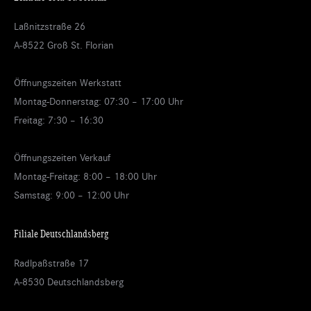
opens
opens
opens
in
in
in
Laßnitzstraße 26
new
new
new
A-8522 Groß St. Florian
window
window
window
Öffnungszeiten Werkstatt
Montag-Donnerstag: 07:30 – 17:00 Uhr
Freitag: 7:30 – 16:30
Öffnungszeiten Verkauf
Montag-Freitag: 8:00 – 18:00 Uhr
Samstag: 9:00 – 12:00 Uhr
Filiale Deutschlandsberg
Radlpaßstraße 17
A-8530 Deutschlandsberg