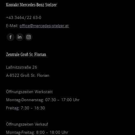
Kontakt Mercedes-Benz Stelzer
+43 3464/22 63-0
E-Mail:
office@mercedes-stelzer.at
Finden Sie uns auf:
Facebook
Linkedin
Instagram
page
page
page
Zentrale Groß St. Florian
opens
opens
opens
in
in
in
Laßnitzstraße 26
new
new
new
A-8522 Groß St. Florian
window
window
window
Öffnungszeiten Werkstatt
Montag-Donnerstag: 07:30 – 17:00 Uhr
Freitag: 7:30 – 16:30
Öffnungszeiten Verkauf
Montag-Freitag: 8:00 – 18:00 Uhr