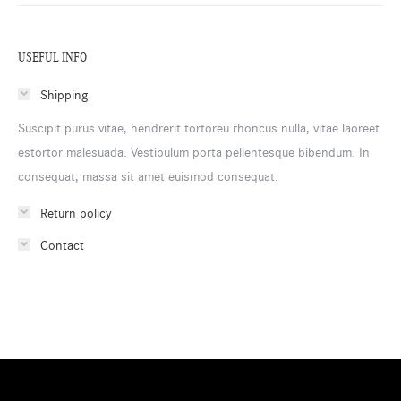
USEFUL INFO
Shipping
Suscipit purus vitae, hendrerit tortoreu rhoncus nulla, vitae laoreet
estortor malesuada. Vestibulum porta pellentesque bibendum. In
consequat, massa sit amet euismod consequat.
Return policy
Contact