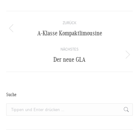
Kommentarnavigation
ZURÜCK
A-Klasse Kompaktlimousine
Vorheriger
Beitrag:
NÄCHSTES
Der neue GLA
Nächster
Beitrag:
Suche
Search: