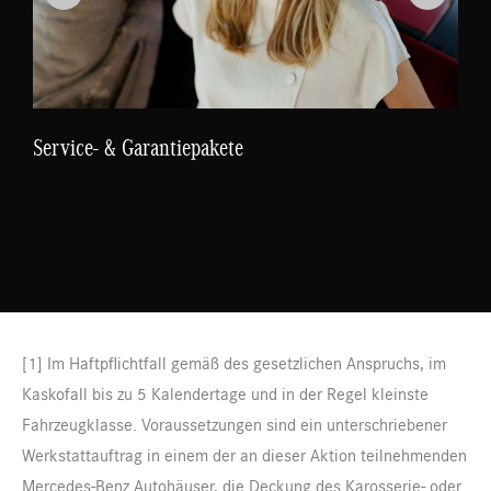
Service- & Garantiepakete
[1] Im Haftpflichtfall gemäß des gesetzlichen Anspruchs, im
Kaskofall bis zu 5 Kalendertage und in der Regel kleinste
Fahrzeugklasse. Voraussetzungen sind ein unterschriebener
Werkstattauftrag in einem der an dieser Aktion teilnehmenden
Mercedes-Benz Autohäuser, die Deckung des Karosserie- oder