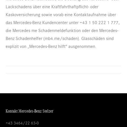
Lackschadens über eine Kraftfahrthaftpflicht- oder
Kaskoversicherung sowie vorab eine Kontaktaufnahme über
das Mercedes-Benz Kundencenter unter +43 1 50 222 1 777,
die Mercedes me Schadenmeldefunktion oder den Mercedes-
Benz Schadenhelfer (mb4.me/schaden). Glasschäden sind
explizit von „Mercedes-Benz hilft“ ausgenommen.
Project
navigation
Kontakt Mercedes-Benz Stelzer
+43 3464/22 63-0