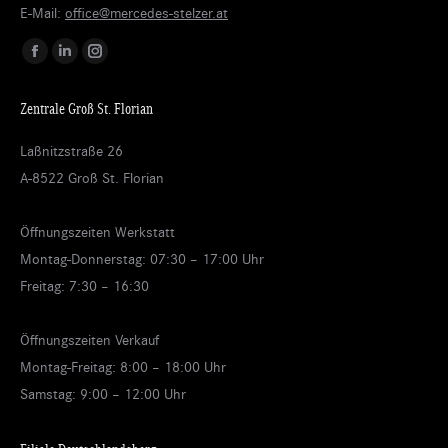
E-Mail:
office@mercedes-stelzer.at
Finden Sie uns auf:
Facebook
Linkedin
Instagram
page
page
page
Zentrale Groß St. Florian
opens
opens
opens
in
in
in
Laßnitzstraße 26
new
new
new
A-8522 Groß St. Florian
window
window
window
Öffnungszeiten Werkstatt
Montag-Donnerstag: 07:30 – 17:00 Uhr
Freitag: 7:30 – 16:30
Öffnungszeiten Verkauf
Montag-Freitag: 8:00 – 18:00 Uhr
Samstag: 9:00 – 12:00 Uhr